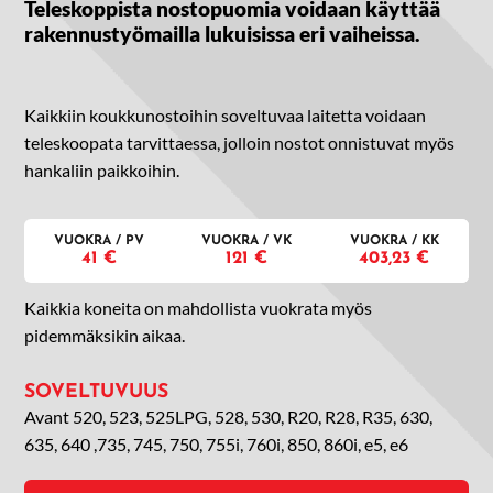
Teleskoppista nostopuomia voidaan käyttää
rakennustyömailla lukuisissa eri vaiheissa.
Kaikkiin koukkunostoihin soveltuvaa laitetta voidaan
teleskoopata tarvittaessa, jolloin nostot onnistuvat myös
hankaliin paikkoihin.
VUOKRA / PV
VUOKRA / VK
VUOKRA / KK
41 €
121 €
403,23 €
Kaikkia koneita on mahdollista vuokrata myös
pidemmäksikin aikaa.
SOVELTUVUUS
Avant 520, 523, 525LPG, 528, 530, R20, R28, R35, 630,
635, 640 ,735, 745, 750, 755i, 760i, 850, 860i, e5, e6