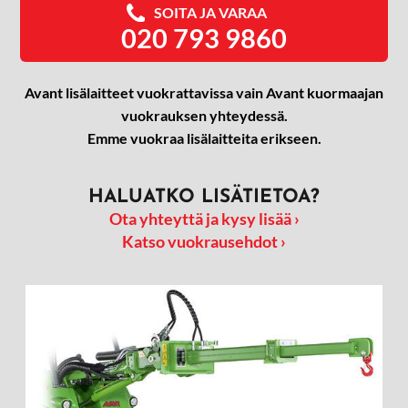
SOITA JA VARAA
020 793 9860
Avant lisälaitteet vuokrattavissa vain Avant kuormaajan
vuokrauksen yhteydessä.
Emme vuokraa lisälaitteita erikseen.
HALUATKO LISÄTIETOA?
Ota yhteyttä ja kysy lisää ›
Katso vuokrausehdot ›