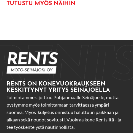
TUTUSTU MYÖS NÄIHIN
RENTS ON KONEVUOKRAUKSEEN
KESKITTYNYT YRITYS SEINÄJOELLA
Toimintamme sijoittuu Pohjanmaalle Seinäjoelle, mutta
pystymme myös toimittamaan tarvittaessa ympäri
suomea. Myös k
uljetus onnistuu haluttuun paikkaan ja
aikaan sekä noudot sovitusti.
Vuokraa kone Rentsiltä - ja
tee työskentelystä nautinnollista.